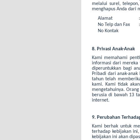
melalui surel, telepon
menghapus Anda dari mi
Alamat : Jl. Jaks
No Telp dan Fax :
No Kontak : 081-1
8. Privasi Anak-Anak
Kami memahami pentin
informasi dari mereka 
diperuntukkan bagi an
Pribadi dari anak-anak
tahun telah memberika
kami. Kami tidak akan
mengetahuinya. Orang 
berusia di bawah 13 
internet.
9. Perubahan Terhadap 
Kami berhak untuk men
terhadap kebijakan in
kebijakan ini akan dipa