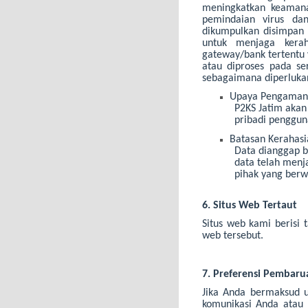
meningkatkan keamanan
pemindaian virus dan
dikumpulkan disimpan 
untuk menjaga kerah
gateway/bank tertentu 
atau diproses pada se
sebagaimana diperluka
Upaya Pengaman
P2KS Jatim akan
pribadi pengguna
Batasan Kerahasi
Data dianggap b
data telah menj
pihak yang berw
6. Situs Web Tertaut
Situs web kami berisi t
web tersebut.
7. Preferensi Pembaru
Jika Anda bermaksud u
komunikasi Anda atau 