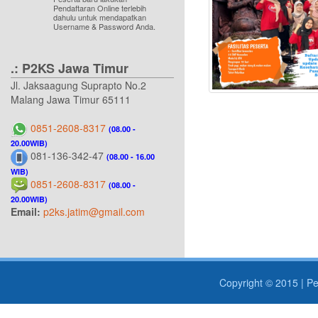
Pendaftaran Online terlebih
dahulu untuk mendapatkan
Username & Password Anda.
.: P2KS Jawa Timur
Jl. Jaksaagung Suprapto No.2
Malang Jawa Timur 65111
0851-2608-8317
(08.00 -
20.00WIB)
081-136-342-47
(08.00 - 16.00
WIB)
0851-2608-8317
(08.00 -
20.00WIB)
Email:
p2ks.jatim@gmail.com
Copyright © 2015 |
Pe