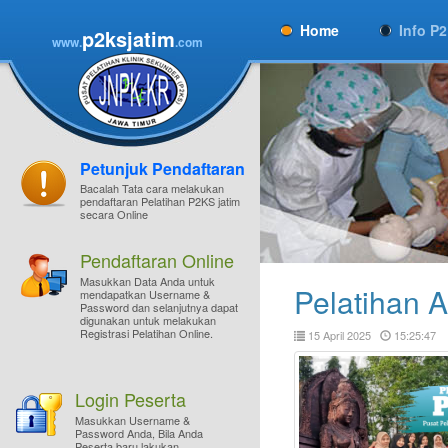
Home
Info P
p2ksjatim
www.
.com
Petunjuk Pendaftaran
Bacalah Tata cara melakukan
pendaftaran Pelatihan P2KS jatim
secara Online
Pendaftaran Online
Masukkan Data Anda untuk
Pelatihan 
mendapatkan Username &
Password dan selanjutnya dapat
digunakan untuk melakukan
Registrasi Pelatihan Online.
15 April 2025
15:25:47
Login Peserta
Masukkan Username &
Password Anda, Bila Anda
Peserta baru lakukan